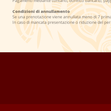
Pagamenti mediante contanti, bonifico bancario, pay
Condizioni di annullamento
Se una prenotazione viene annullata meno di 7 prima 
In caso di mancata presentazione o riduzione del per