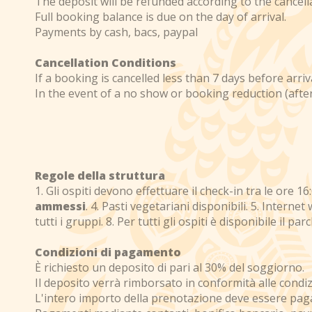
The deposit will be refunded according to the cancell
Full booking balance is due on the day of arrival.
Payments by cash, bacs, paypal
Cancellation Conditions
If a booking is cancelled less than 7 days before arriv
In the event of a no show or booking reduction (after 
Regole della struttura
1. Gli ospiti devono effettuare il check-in tra le ore 1
ammessi
. 4. Pasti vegetariani disponibili. 5. Interne
tutti i gruppi. 8. Per tutti gli ospiti è disponibile il 
Condizioni di pagamento
È richiesto un deposito di pari al 30% del soggiorno.
Il deposito verrà rimborsato in conformità alle condi
L'intero importo della prenotazione deve essere pagat