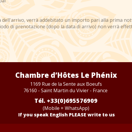
pal
dell'arrivo, verrà addebitato un importo pari alla prima no
iodo di prenotazione (dopo la data di arrivo) non verrà effe
Chambre d’Hôtes Le Phénix
1169 Rue de la Sente aux Boeufs
76160 - Saint Martin du Vivier - France
Tél. +33(0)695576909
(Mobile + WhatsApp)
If you speak English PLEASE write to us